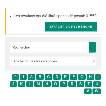
Les résultats ont été filtrés par code postal: 01550
EFFACER LA RECHERCHE
0
1
A
B
C
D
E
F
G
H
I
J
K
L
M
N
O
P
R
S
T
U
V
W