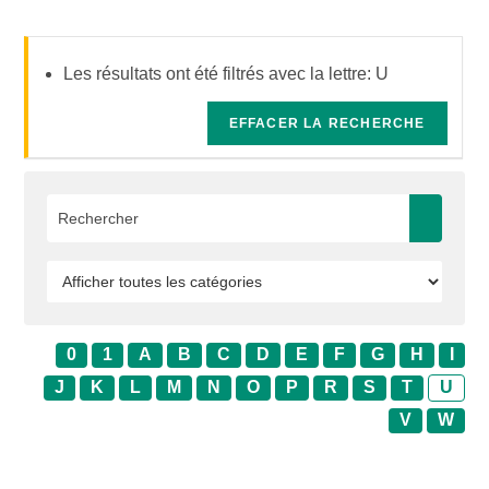
Les résultats ont été filtrés avec la lettre: U
EFFACER LA RECHERCHE
0
1
A
B
C
D
E
F
G
H
I
J
K
L
M
N
O
P
R
S
T
U
V
W