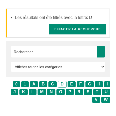
Les résultats ont été filtrés avec la lettre: D
EFFACER LA RECHERCHE
0
1
A
B
C
D
E
F
G
H
I
J
K
L
M
N
O
P
R
S
T
U
V
W