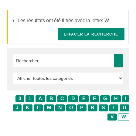
Les résultats ont été filtrés avec la lettre: W
EFFACER LA RECHERCHE
0
1
A
B
C
D
E
F
G
H
I
J
K
L
M
N
O
P
R
S
T
U
V
W