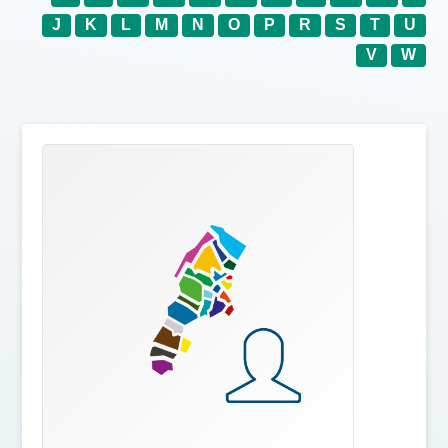
J
K
L
M
N
O
P
R
S
T
U
V
W