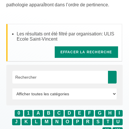
pathologie apparaîtront dans l’ordre de pertinence.
Les résultats ont été filtré par organisation: ULIS
Ecole Saint-Vincent
EFFACER LA RECHERCHE
0
1
A
B
C
D
E
F
G
H
I
J
K
L
M
N
O
P
R
S
T
U