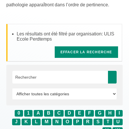
pathologie apparaîtront dans l’ordre de pertinence.
Les résultats ont été filtré par organisation: ULIS
Ecole Perdtemps
EFFACER LA RECHERCHE
0
1
A
B
C
D
E
F
G
H
I
J
K
L
M
N
O
P
R
S
T
U