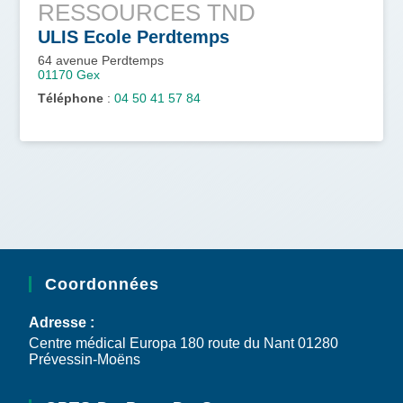
RESSOURCES TND
ULIS Ecole Perdtemps
64 avenue Perdtemps
01170
Gex
Téléphone
:
04 50 41 57 84
Coordonnées
Adresse :
Centre médical Europa 180 route du Nant 01280
Prévessin-Moëns