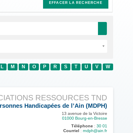
EFFACER LA RECHERCHE
L
M
N
O
P
R
S
T
U
V
W
CIATIONS RESSOURCES TND
rsonnes Handicapées de l’Ain (MDPH)
13 avenue de la Victoire
01000
Bourg-en-Bresse
Téléphone
:
30 01
Courriel
:
mdph@ain.fr