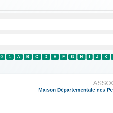
0
1
A
B
C
D
E
F
G
H
I
J
K
ASSO
Maison Départementale des Pe