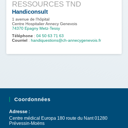
RESSOURCES TND
Handiconsult
1 avenue de l’hôpital
Centre Hospitalier Annecy Genevois
74370
Epagny Metz-Tessy
Téléphone
:
04 50 63 71 63
Courriel
:
handiquestions@ch-annecygenevois.fr
Coordonnées
Adresse :
Centre médical Europa 180 route du Nant 01280
Prévessin-Moëns