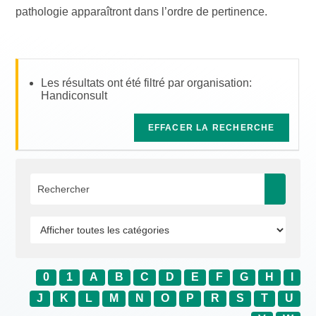
pathologie apparaîtront dans l’ordre de pertinence.
Les résultats ont été filtré par organisation:
Handiconsult
EFFACER LA RECHERCHE
0
1
A
B
C
D
E
F
G
H
I
J
K
L
M
N
O
P
R
S
T
U