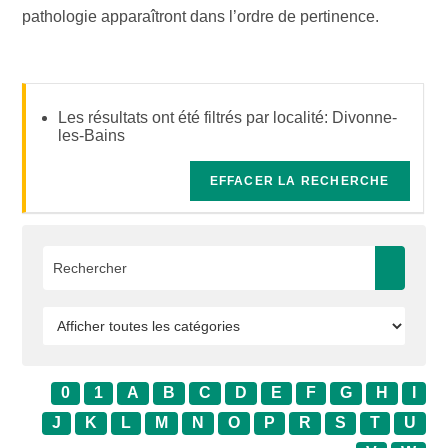
pathologie apparaîtront dans l’ordre de pertinence.
Les résultats ont été filtrés par localité: Divonne-
les-Bains
EFFACER LA RECHERCHE
0
1
A
B
C
D
E
F
G
H
I
J
K
L
M
N
O
P
R
S
T
U