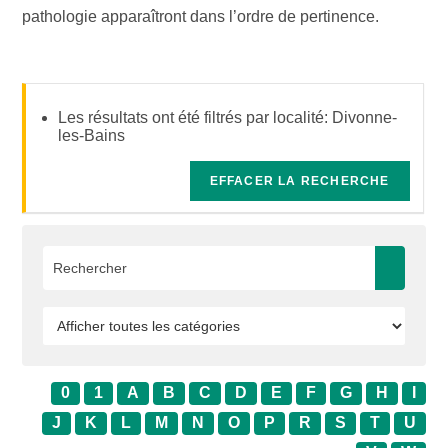
pathologie apparaîtront dans l’ordre de pertinence.
Les résultats ont été filtrés par localité: Divonne-
les-Bains
EFFACER LA RECHERCHE
0
1
A
B
C
D
E
F
G
H
I
J
K
L
M
N
O
P
R
S
T
U