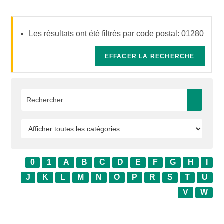
Les résultats ont été filtrés par code postal: 01280
EFFACER LA RECHERCHE
0
1
A
B
C
D
E
F
G
H
I
J
K
L
M
N
O
P
R
S
T
U
V
W