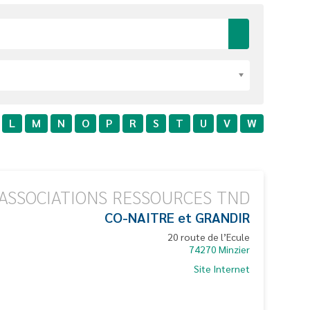
L
M
N
O
P
R
S
T
U
V
W
ASSOCIATIONS RESSOURCES TND
CO-NAITRE et GRANDIR
20 route de l’Ecule
74270
Minzier
Site Internet