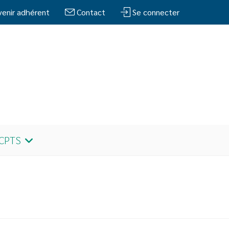
enir adhérent
Contact
Se connecter
 CPTS