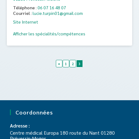
Téléphone
:
06 07 16 48 07
Courriel
:
lucie.turpin01@gmail.com
Site Internet
Afficher les spécialités/compétences
«
1
2
3
Coordonnées
Adresse :
Centre médical Europa 180 route du Nant 01280
Prévessin-Moëns