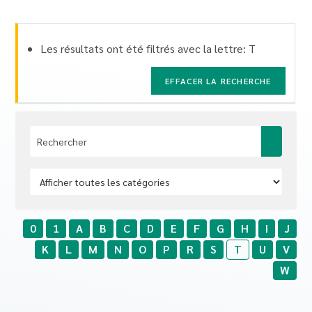
Les résultats ont été filtrés avec la lettre: T
EFFACER LA RECHERCHE
0
1
A
B
C
D
E
F
G
H
I
J
K
L
M
N
O
P
R
S
T
U
V
W