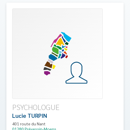
PSYCHOLOGUE
Lucie
TURPIN
401 route du Nant
01280
Prévessin-Moens