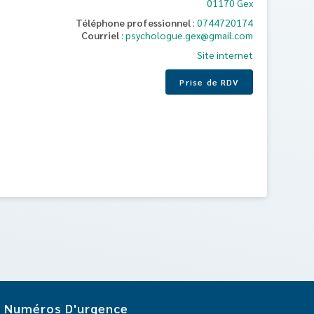
01170
Gex
Téléphone professionnel
:
0744720174
Courriel
:
psychologue.gex@gmail.com
Site internet
Prise de RDV
Numéros D'urgence