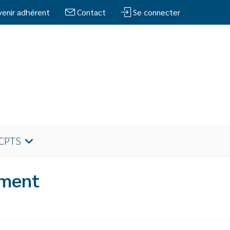
enir adhérent
Contact
Se connecter
 CPTS
ement