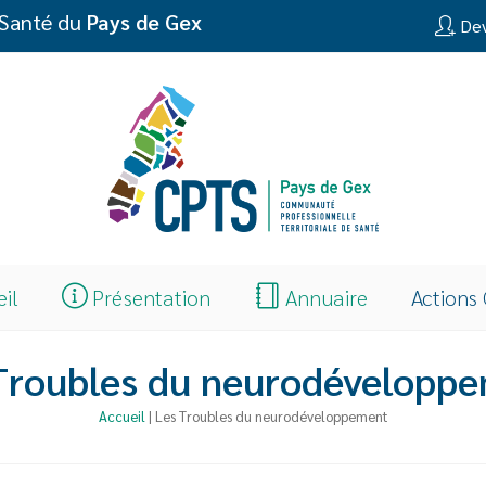
 Santé du
Pays de Gex
Dev
eil
Présentation
Annuaire
Actions
Troubles du neurodévelopp
Accueil
|
Les Troubles du neurodéveloppement