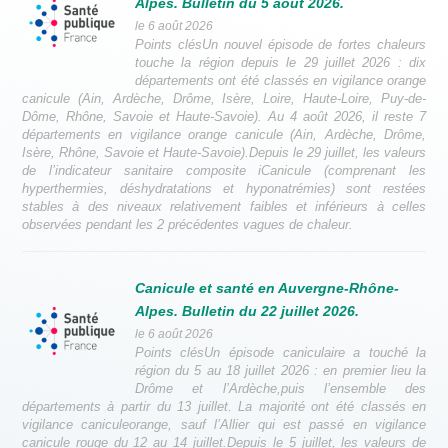
Alpes. Bulletin du 5 août 2026.
le 6 août 2026
Points clésUn nouvel épisode de fortes chaleurs
touche la région depuis le 29 juillet 2026 : dix
départements ont été classés en vigilance orange
canicule (Ain, Ardèche, Drôme, Isère, Loire, Haute-Loire, Puy-de-
Dôme, Rhône, Savoie et Haute-Savoie). Au 4 août 2026, il reste 7
départements en vigilance orange canicule (Ain, Ardèche, Drôme,
Isère, Rhône, Savoie et Haute-Savoie).Depuis le 29 juillet, les valeurs
de l’indicateur sanitaire composite iCanicule (comprenant les
hyperthermies, déshydratations et hyponatrémies) sont restées
stables à des niveaux relativement faibles et inférieurs à celles
observées pendant les 2 précédentes vagues de chaleur.
Canicule et santé en Auvergne-Rhône-
Alpes. Bulletin du 22 juillet 2026.
le 6 août 2026
Points clésUn épisode caniculaire a touché la
région du 5 au 18 juillet 2026 : en premier lieu la
Drôme et l’Ardèche,puis l’ensemble des
départements à partir du 13 juillet. La majorité ont été classés en
vigilance caniculeorange, sauf l’Allier qui est passé en vigilance
canicule rouge du 12 au 14 juillet.Depuis le 5 juillet, les valeurs de