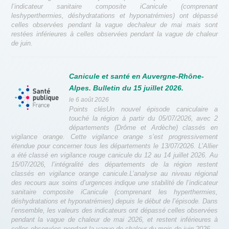
l’indicateur sanitaire composite iCanicule (comprenant
leshyperthermies, déshydratations et hyponatrémies) ont dépassé
celles observées pendant la vague dechaleur de mai mais sont
restées inférieures à celles observées pendant la vague de chaleur
de juin.
Canicule et santé en Auvergne-Rhône-
Alpes. Bulletin du 15 juillet 2026.
le 6 août 2026
Points clésUn nouvel épisode caniculaire a
touché la région à partir du 05/07/2026, avec 2
départements (Drôme et Ardèche) classés en
vigilance orange. Cette vigilance orange s’est progressivement
étendue pour concerner tous les départements le 13/07/2026. L’Allier
a été classé en vigilance rouge canicule du 12 au 14 juillet 2026. Au
15/07/2026, l’intégralité des départements de la région restent
classés en vigilance orange canicule.L’analyse au niveau régional
des recours aux soins d’urgences indique une stabilité de l’indicateur
sanitaire composite iCanicule (comprenant les hyperthermies,
déshydratations et hyponatrémies) depuis le début de l’épisode. Dans
l’ensemble, les valeurs des indicateurs ont dépassé celles observées
pendant la vague de chaleur de mai 2026, et restent inférieures à
celles observées pendant la vague de chaleur du mois de juin 2026.