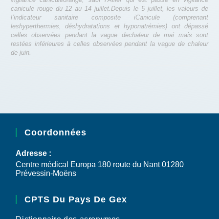
canicule rouge du 12 au 14 juillet.Depuis le 5 juillet, les valeurs de
l’indicateur sanitaire composite iCanicule (comprenant
leshyperthermies, déshydratations et hyponatrémies) ont dépassé
celles observées pendant la vague dechaleur de mai mais sont
restées inférieures à celles observées pendant la vague de chaleur
de juin.
Coordonnées
Adresse :
Centre médical Europa 180 route du Nant 01280
Prévessin-Moëns
CPTS Du Pays De Gex