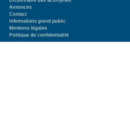
Dictionnaire des acronymes
Annonces
Contact
Informations grand public
Mentions légales
Politique de confidentialité
Numéros D'urgence
Pompiers : 18
S.A.M.U. : 15
Urgences européennes : 112
(0,35 €uroTTC/min)
Pharmacies de Garde : 3237
Centre anti-poison Lyon : 04 72 11 69 11
Enfance en danger : 119
Violences conjugales : 3919
(sms 114)