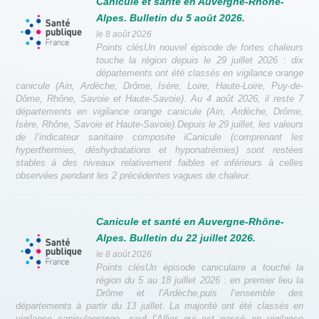
Canicule et santé en Auvergne-Rhône-
Alpes. Bulletin du 5 août 2026.
le 8 août 2026
Points clésUn nouvel épisode de fortes chaleurs
touche la région depuis le 29 juillet 2026 : dix
départements ont été classés en vigilance orange
canicule (Ain, Ardèche, Drôme, Isère, Loire, Haute-Loire, Puy-de-
Dôme, Rhône, Savoie et Haute-Savoie). Au 4 août 2026, il reste 7
départements en vigilance orange canicule (Ain, Ardèche, Drôme,
Isère, Rhône, Savoie et Haute-Savoie).Depuis le 29 juillet, les valeurs
de l’indicateur sanitaire composite iCanicule (comprenant les
hyperthermies, déshydratations et hyponatrémies) sont restées
stables à des niveaux relativement faibles et inférieurs à celles
observées pendant les 2 précédentes vagues de chaleur.
Canicule et santé en Auvergne-Rhône-
Alpes. Bulletin du 22 juillet 2026.
le 8 août 2026
Points clésUn épisode caniculaire a touché la
région du 5 au 18 juillet 2026 : en premier lieu la
Drôme et l’Ardèche,puis l’ensemble des
départements à partir du 13 juillet. La majorité ont été classés en
vigilance caniculeorange, sauf l’Allier qui est passé en vigilance