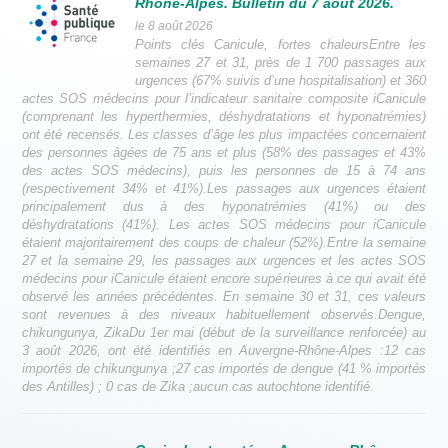
Rhône-Alpes. Bulletin du 7 août 2026.
le 8 août 2026
Points clés Canicule, fortes chaleursEntre les
semaines 27 et 31, près de 1 700 passages aux
urgences (67% suivis d’une hospitalisation) et 360
actes SOS médecins pour l’indicateur sanitaire composite iCanicule
(comprenant les hyperthermies, déshydratations et hyponatrémies)
ont été recensés. Les classes d’âge les plus impactées concernaient
des personnes âgées de 75 ans et plus (58% des passages et 43%
des actes SOS médecins), puis les personnes de 15 à 74 ans
(respectivement 34% et 41%).Les passages aux urgences étaient
principalement dus à des hyponatrémies (41%) ou des
déshydratations (41%). Les actes SOS médecins pour iCanicule
étaient majoritairement des coups de chaleur (52%).Entre la semaine
27 et la semaine 29, les passages aux urgences et les actes SOS
médecins pour iCanicule étaient encore supérieures à ce qui avait été
observé les années précédentes. En semaine 30 et 31, ces valeurs
sont revenues à des niveaux habituellement observés.Dengue,
chikungunya, ZikaDu 1er mai (début de la surveillance renforcée) au
3 août 2026, ont été identifiés en Auvergne-Rhône-Alpes :12 cas
importés de chikungunya ;27 cas importés de dengue (41 % importés
des Antilles) ; 0 cas de Zika ;aucun cas autochtone identifié.